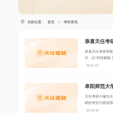
当前位置：
首页
>
考研资讯
恭喜天任考研
恭喜天任考研荣获央
日，以“科技赋能 
26-01-07
阜阳师范大
天任考研小编为大
研的考生们提供
25-05-30